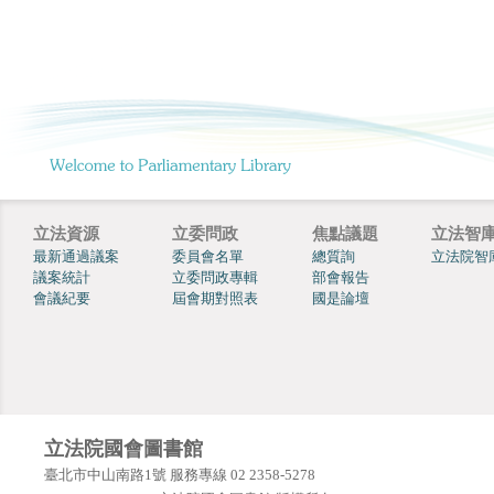
立法資源
立委問政
焦點議題
立法智
最新通過議案
委員會名單
總質詢
立法院智
議案統計
立委問政專輯
部會報告
會議紀要
屆會期對照表
國是論壇
立法院國會圖書館
臺北市中山南路1號 服務專線 02 2358-5278