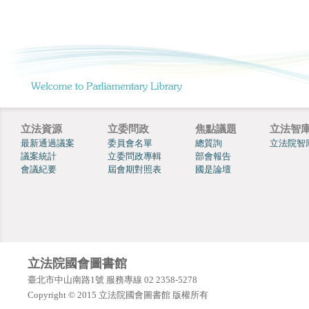
立法資源
立委問政
焦點議題
立法智
最新通過議案
委員會名單
總質詢
立法院智
議案統計
立委問政專輯
部會報告
會議紀要
屆會期對照表
國是論壇
立法院國會圖書館
臺北市中山南路1號 服務專線 02 2358-5278
Copyright © 2015 立法院國會圖書館 版權所有