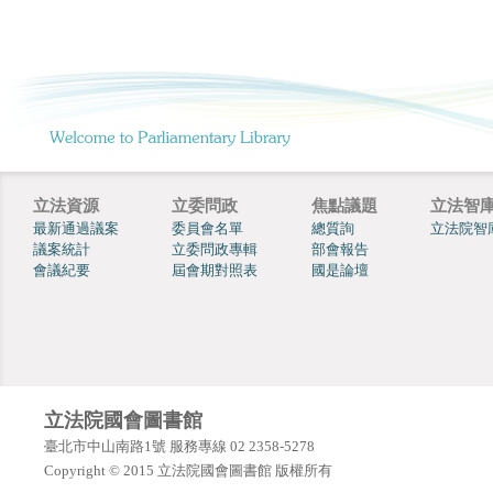
立法資源
立委問政
焦點議題
立法智
最新通過議案
委員會名單
總質詢
立法院智
議案統計
立委問政專輯
部會報告
會議紀要
屆會期對照表
國是論壇
立法院國會圖書館
臺北市中山南路1號 服務專線 02 2358-5278
Copyright © 2015 立法院國會圖書館 版權所有