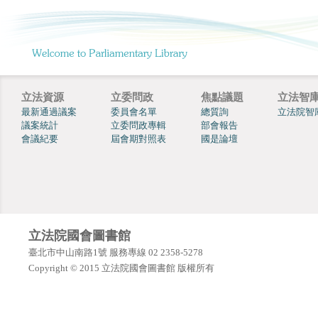
立法資源
立委問政
焦點議題
立法智
最新通過議案
委員會名單
總質詢
立法院智
議案統計
立委問政專輯
部會報告
會議紀要
屆會期對照表
國是論壇
立法院國會圖書館
臺北市中山南路1號 服務專線 02 2358-5278
Copyright © 2015 立法院國會圖書館 版權所有