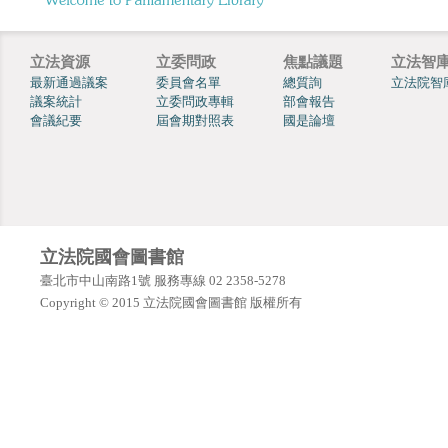
立法資源
立委問政
焦點議題
立法智
最新通過議案
委員會名單
總質詢
立法院智
議案統計
立委問政專輯
部會報告
會議紀要
屆會期對照表
國是論壇
立法院國會圖書館
臺北市中山南路1號 服務專線 02 2358-5278
Copyright © 2015 立法院國會圖書館 版權所有