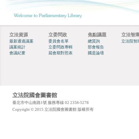
立法資源
立委問政
焦點議題
立法智
最新通過議案
委員會名單
總質詢
立法院智
議案統計
立委問政專輯
部會報告
會議紀要
屆會期對照表
國是論壇
立法院國會圖書館
臺北市中山南路1號 服務專線 02 2358-5278
Copyright © 2015 立法院國會圖書館 版權所有