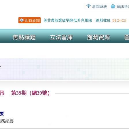
窗
訊 第39期（總39號）
要
業務紀要