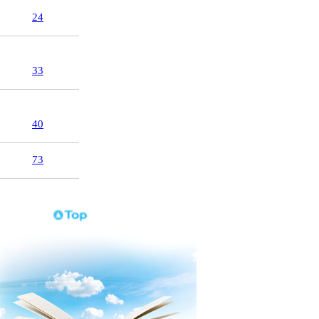
24
33
40
73