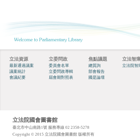
立法資源
立委問政
焦點議題
立法智
最新通過議案
委員會名單
總質詢
立法院智
議案統計
立委問政專輯
部會報告
會議紀要
屆會期對照表
國是論壇
立法院國會圖書館
臺北市中山南路1號 服務專線 02 2358-5278
Copyright © 2015 立法院國會圖書館 版權所有