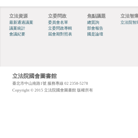
立法資源
立委問政
焦點議題
立法智
最新通過議案
委員會名單
總質詢
立法院智
議案統計
立委問政專輯
部會報告
會議紀要
屆會期對照表
國是論壇
立法院國會圖書館
臺北市中山南路1號 服務專線 02 2358-5278
Copyright © 2015 立法院國會圖書館 版權所有