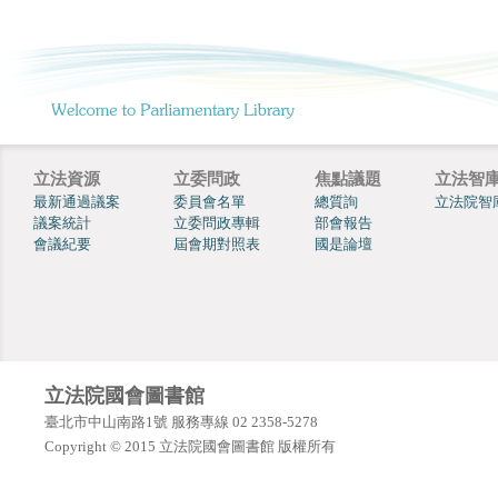
立法資源
立委問政
焦點議題
立法智
最新通過議案
委員會名單
總質詢
立法院智
議案統計
立委問政專輯
部會報告
會議紀要
屆會期對照表
國是論壇
立法院國會圖書館
臺北市中山南路1號 服務專線 02 2358-5278
Copyright © 2015 立法院國會圖書館 版權所有