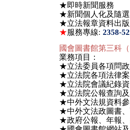
★
即時新聞服務
★
新聞個人化及隨選
★
立法報章資料出版
★
服務專線
:
2358-52
國會圖書館第三科（
業務項目：
★
立法委員各項問政
★
立法院各項法律案
★
立法院會議紀錄資
★
立法院公報查詢及
★
中外文法規資料參
★
中外文法政圖書、
★
政府公報、年報、
★
國會圖書館網站及