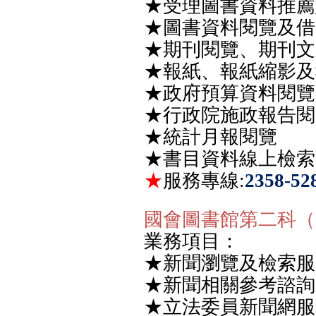
★
受理圖書資料推薦
★
圖書資料閱覽及借
★
期刊閱覽、期刊文
★
報紙、報紙縮影及
★
政府預算資料閱覽
★
行政院施政報告閱
★
統計月報閱覽
★
書目資料線上檢索
★
服務專線
:
2358-52
國會圖書館第二科（
業務項目：
★
新聞瀏覽及檢索服
★
新聞相關參考諮詢
★
立法委員新聞網服