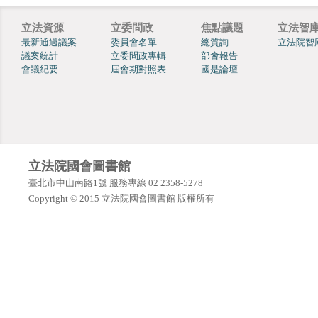
立法資源
立委問政
焦點議題
立法智
最新通過議案
委員會名單
總質詢
立法院智
議案統計
立委問政專輯
部會報告
會議紀要
屆會期對照表
國是論壇
立法院國會圖書館
臺北市中山南路1號 服務專線 02 2358-5278
Copyright © 2015 立法院國會圖書館 版權所有